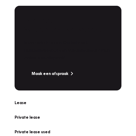
Plan een
Werkplaatsafspraak
Is uw auto toe aan Onderhoud,
Bandenwissel of een Vakantiecheck? Plan
online een afspraak!
Maak een afspraak
Lease
Private lease
Private lease used