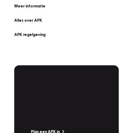
Meer informatie
Alles over APK
APK regelgeving
APK Keuring bij
Vakgarage!
Is het weer tijd voor de jaarlijkse APK? Ga
snel naar Vakgarage bij u in de buurt, en ga
zonder zorgen de weg op!
Plan een APK in