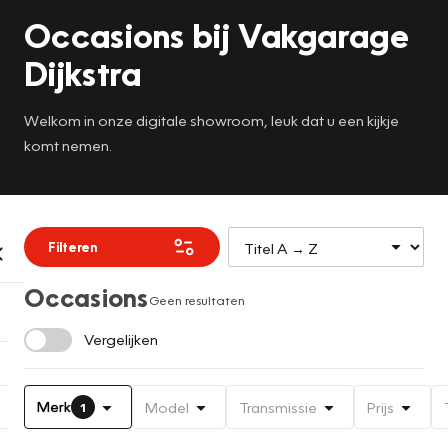
Occasions bij Vakgarage
Dijkstra
Welkom in onze digitale showroom, leuk dat u een kijkje
komt nemen.
Filteren
Occasions
Geen resultaten
Vergelijken
Merk
Model
Transmissie
Prijs
1