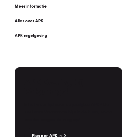
Meer informatie
Alles over APK
APK regelgeving
APK Keuring bij
Vakgarage!
Is het weer tijd voor de jaarlijkse APK? Ga
snel naar Vakgarage bij u in de buurt, en ga
zonder zorgen de weg op!
Plan een APK in