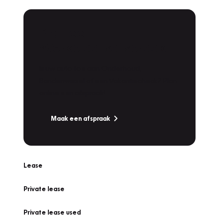
Plan een
Werkplaatsafspraak
Is uw auto toe aan Onderhoud,
Bandenwissel of een Vakantiecheck? Plan
online een afspraak!
Maak een afspraak
Lease
Private lease
Private lease used