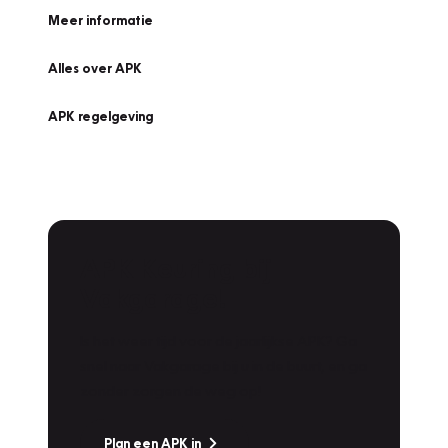
Meer informatie
Alles over APK
APK regelgeving
APK Keuring bij
Vakgarage!
Is het weer tijd voor de jaarlijkse APK? Ga
snel naar Vakgarage bij u in de buurt, en ga
zonder zorgen de weg op!
Plan een APK in