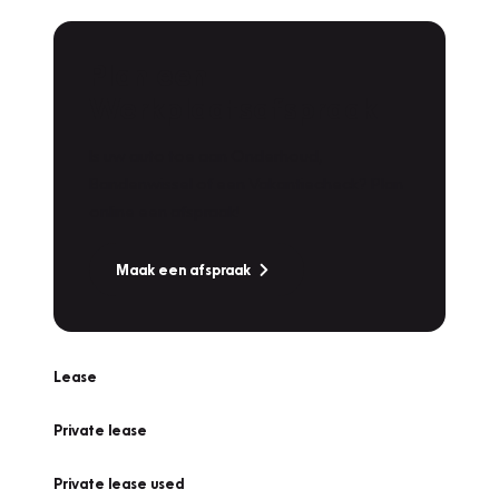
Plan een
Werkplaatsafspraak
Is uw auto toe aan Onderhoud,
Bandenwissel of een Vakantiecheck? Plan
online een afspraak!
Maak een afspraak
Lease
Private lease
Private lease used