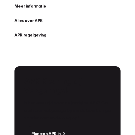
Meer informatie
Alles over APK
APK regelgeving
APK Keuring bij
Vakgarage!
Is het weer tijd voor de jaarlijkse APK? Ga
snel naar Vakgarage bij u in de buurt, en ga
zonder zorgen de weg op!
Plan een APK in