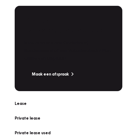
Plan een
Werkplaatsafspraak
Is uw auto toe aan Onderhoud,
Bandenwissel of een Vakantiecheck? Plan
online een afspraak!
Maak een afspraak
Lease
Private lease
Private lease used