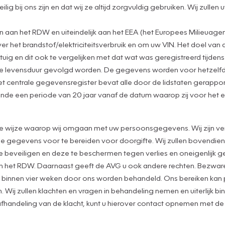
g bij ons zijn en dat wij ze altijd zorgvuldig gebruiken. Wij zulle
an het RDW en uiteindelijk aan het EEA (het Europees Milieuagen
het brandstof/elektriciteitsverbruik en om uw VIN. Het doel van 
tuig en dit ook te vergelijken met dat wat was geregistreerd tijde
de levensduur gevolgd worden. De gegevens worden voor hetzelfd
t centrale gegevensregister bevat alle door de lidstaten gerapp
nde een periode van 20 jaar vanaf de datum waarop zij voor het e
de wijze waarop wij omgaan met uw persoonsgegevens. Wij zijn ver
gegevens voor te bereiden voor doorgifte. Wij zullen bovendien a
eveiligen en deze te beschermen tegen verlies en oneigenlijk geb
an het RDW. Daarnaast geeft de AVG u ook andere rechten. Bezwaren
nnen vier weken door ons worden behandeld. Ons bereiken kan per
 Wij zullen klachten en vragen in behandeling nemen en uiterlijk b
 de afhandeling van de klacht, kunt u hierover contact opnemen met