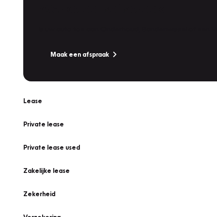
Werkplaatsafspraak
Is uw auto toe aan Onderhoud, Bandenwissel of een Va
Maak een afspraak
Lease
Private lease
Private lease used
Zakelijke lease
Zekerheid