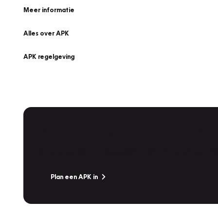
Meer informatie
Alles over APK
APK regelgeving
APK Keuring bij Vakgarage!
Is het weer tijd voor de jaarlijkse APK? Ga snel naar V
Plan een APK in