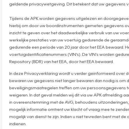
geldende privacywetgeving. Dit betekent dat uw gegevens veili
Tijdens de APK worden gegevens uitgelezen en doorgegeven a
hierbij om door uw boordinstrumenten gemeten gegevens over 
inzicht te geven over het daadwerkelijke verbruik van uw voer
werkelijke prestaties van uw voertuig gedurende de geraam
gedurende een periode van 20 jaar door het EEA bewaard. He
voertuigidentificatienummers (VIN’s). De VIN’s worden gedure
Repository (BDR) van het EEA, door het EEA bewaard.
In deze Privacyverklaring wordt u verder geïnformeerd over 
bewaren uw gegevens niet langer bewaren dan nodig is om de 
beveiligingsmaatregelen treffen om uw persoonsgegevens te b
weigeren. In dat geval melden wij dit via uw APK afmelding a
in overeenstemming met de AVG, behoudens uitzonderingen, bi
mogelijk informatie omtrent uw klacht of vraag mee te zenden.
mogelijk van dienst te zijn. Indien u niet tevreden bent met
indienen.