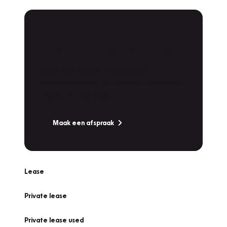
Plan een
Werkplaatsafspraak
Is uw auto toe aan Onderhoud,
Bandenwissel of een Vakantiecheck? Plan
online een afspraak!
Maak een afspraak
Lease
Private lease
Private lease used