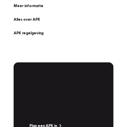
Meer informatie
Alles over APK
APK regelgeving
APK Keuring bij
Vakgarage!
Is het weer tijd voor de jaarlijkse APK? Ga
snel naar Vakgarage bij u in de buurt, en ga
zonder zorgen de weg op!
Plan een APK in