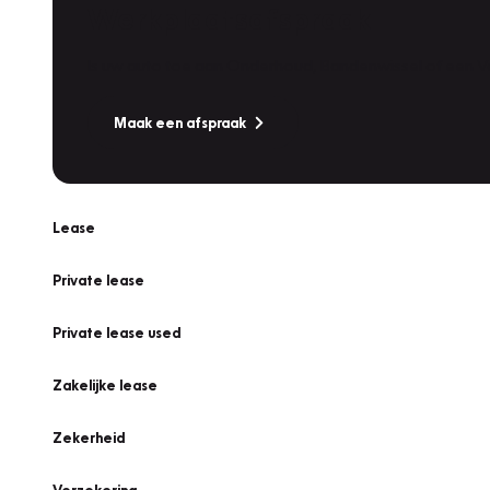
Werkplaatsafspraak
Is uw auto toe aan Onderhoud, Bandenwissel of een Va
Maak een afspraak
Lease
Private lease
Private lease used
Zakelijke lease
Zekerheid