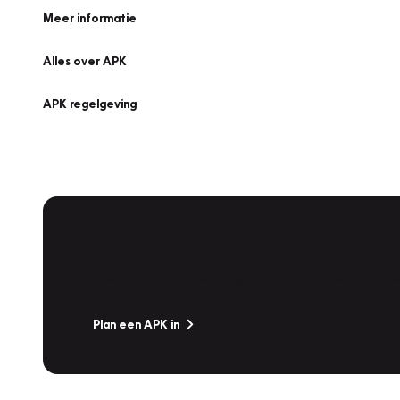
Meer informatie
Alles over APK
APK regelgeving
APK Keuring bij Vakgarage!
Is het weer tijd voor de jaarlijkse APK? Ga snel naar V
Plan een APK in