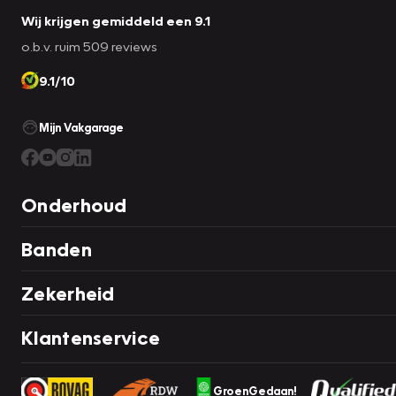
Wij krijgen gemiddeld een 9.1
o.b.v. ruim 509 reviews
9.1/10
Mijn Vakgarage
Onderhoud
Banden
Zekerheid
Klantenservice
GroenGedaan!