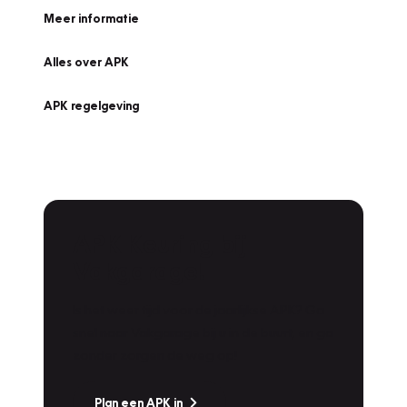
Meer informatie
Alles over APK
APK regelgeving
APK Keuring bij
Vakgarage!
Is het weer tijd voor de jaarlijkse APK? Ga
snel naar Vakgarage bij u in de buurt, en ga
zonder zorgen de weg op!
Plan een APK in