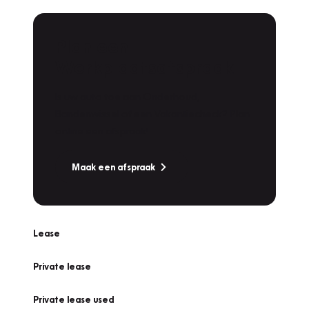
Plan een
Werkplaatsafspraak
Is uw auto toe aan Onderhoud,
Bandenwissel of een Vakantiecheck? Plan
online een afspraak!
Maak een afspraak
Lease
Private lease
Private lease used